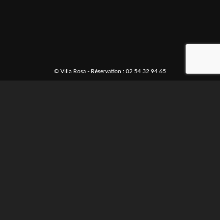
© Villa Rosa - Réservation : 02 54 32 94 65
BIENVENUE
- Venez vous ressourcer
dans une belle région,
belle nature, avec un
patrimoine exceptionnel
-